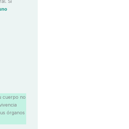
al. Si
uno
tu cuerpo no
vivencia
tus órganos