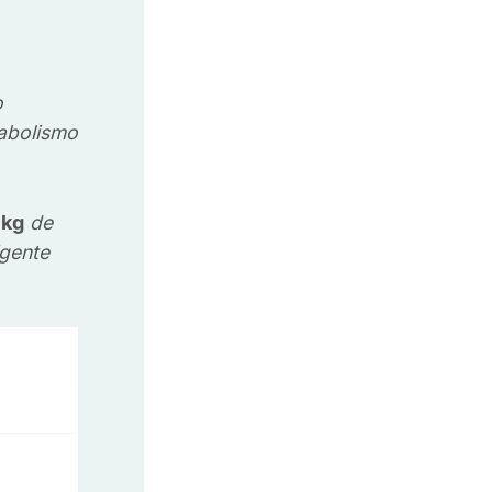
o
abolismo
 kg
de
igente