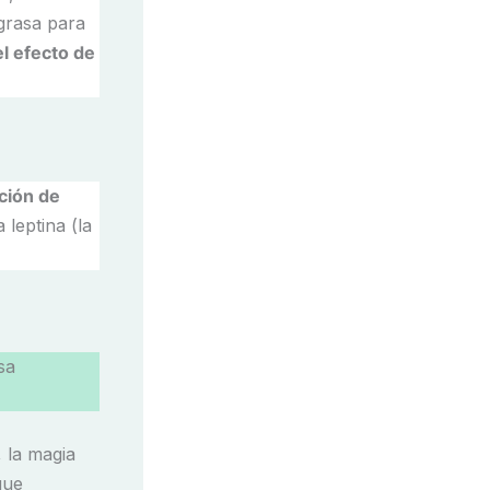
grasa para
l efecto de
ción de
 leptina (la
sa
 la magia
que