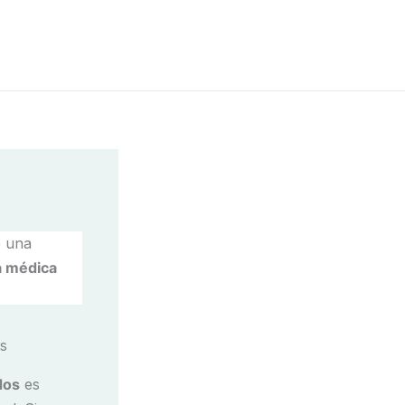
o una
a médica
dos
es