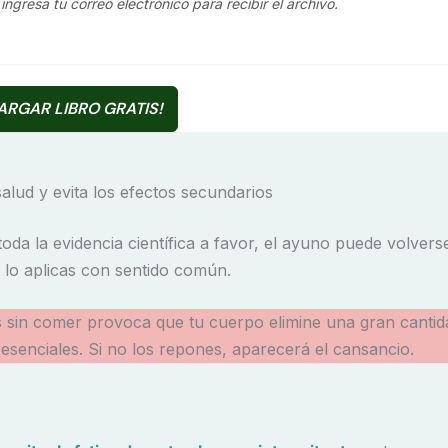
 ingresa tu correo electrónico para recibir el archivo.
ARGAR LIBRO GRATIS!
alud y evita los efectos secundarios
oda la evidencia científica a favor, el ayuno puede volvers
o lo aplicas con sentido común.
 sin comer provoca que tu cuerpo elimine una gran cantid
 esenciales. Si no los repones, aparecerá el cansancio.