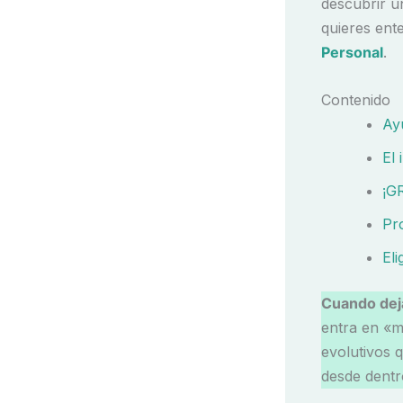
descubrir u
quieres ent
Personal
.
Contenido
Ay
El
¡G
Pro
El
Cuando dej
entra en «m
evolutivos 
desde dentr