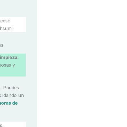
oceso
Ohsumi.
limpieza:
uosas y
s. Puedes
olidando un
horas de
s,