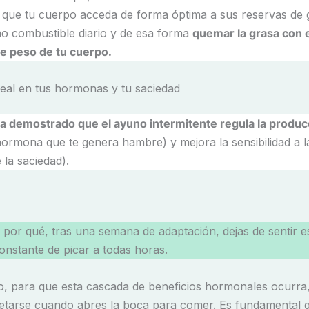
 que tu cuerpo acceda de forma óptima a sus reservas de 
o combustible diario y de esa forma
quemar la grasa con e
de peso de tu cuerpo.
real en tus hormonas y tu saciedad
ha demostrado que el ayuno intermitente regula la produc
hormona que te genera hambre) y mejora la sensibilidad a la
la saciedad).
a por qué, tras una semana de adaptación, dejas de sentir e
onstante de picar a todas horas.
, para que esta cascada de beneficios hormonales ocurra,
tarse cuando abres la boca para comer. Es fundamental 