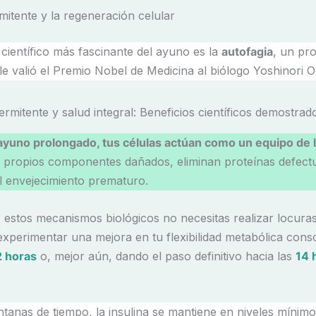
mitente y la regeneración celular
 científico más fascinante del ayuno es la
autofagia
, un pr
 le valió el Premio Nobel de Medicina al biólogo Yoshinori 
ayuno prolongado, tus células actúan como un equipo de 
s propios componentes dañados, eliminan proteínas defect
 envejecimiento prematuro.
r estos mecanismos biológicos no necesitas realizar locura
xperimentar una mejora en tu flexibilidad metabólica cons
2 horas
o, mejor aún, dando el paso definitivo hacia las
14 
ntanas de tiempo, la insulina se mantiene en niveles mínimo