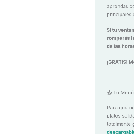
aprendas c
principales 
Si tu venta
romperás la
de las hora
¡GRATIS! Me
📥 Tu Menú 
Para que no
platos sóli
totalmente
descargabl