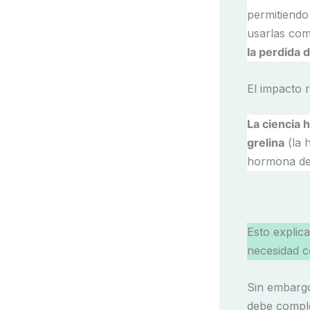
permitiendo
usarlas com
la perdida 
El impacto 
La ciencia 
grelina
(la 
hormona de 
Esto explic
necesidad c
Sin embargo
debe comple