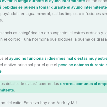
evitar la fatiga durante el ayuno intermitente
es tan senc
é bebidas se pueden tomar durante el ayuno intermitente
apoyándote en agua mineral, caldos limpios o infusiones sin
s.
iencia es categórica en otro aspecto: el estrés crónico y la
n el cortisol, una hormona que bloquea la quema de grasa
ue el
ayuno no funciona si duermes mal o estás muy estr
el motivo principal por el que el
peso se estanca durante 
e
.
os detalles te evitará caer en los
errores comunes al empe
rmitente
.
mino del éxito: Empieza hoy con Audrey MJ