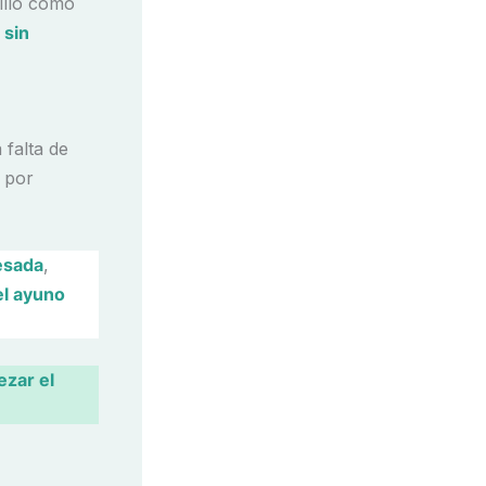
illo como
 sin
 falta de
 por
esada
,
el ayuno
zar el