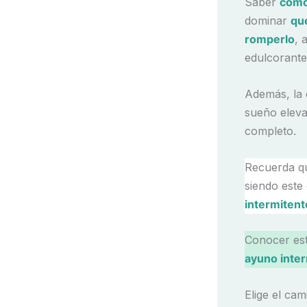
Saber
como 
dominar
qu
romperlo
, 
edulcorante
Además, la c
sueño eleva
completo.
Recuerda q
siendo este 
intermitent
Conocer est
ayuno inte
Elige el ca