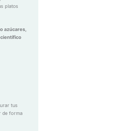
us platos
 o azúcares,
científico
urar tus
ar de forma