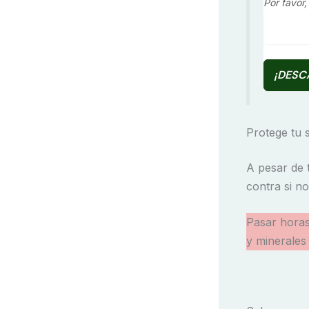
Por favor,
¡DESC
Protege tu s
A pesar de t
contra si n
Pasar horas
y minerales