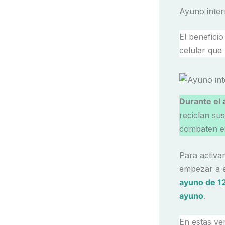
Ayuno inter
El beneficio
celular que
Durante el 
reciclan su
combaten el
Para activa
empezar a e
ayuno de 1
ayuno
.
En estas ve