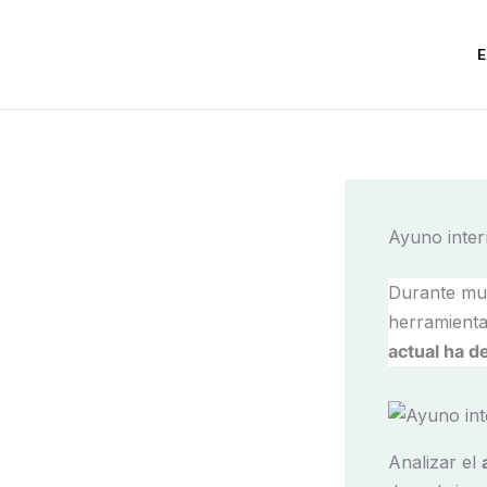
Ir
al
contenido
Ayuno interm
Durante muc
herramienta
actual ha d
Analizar el