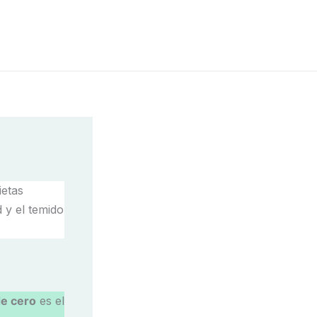
ietas
 y el temido
de cero
es el