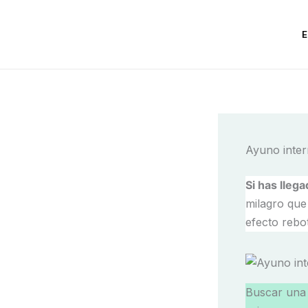
Ir
al
contenido
Ayuno inter
Si has lleg
milagro que
efecto rebo
Buscar un