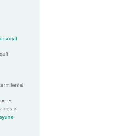
ersonal
quí!
ermitente!!
que es
tamos a
 ayuno