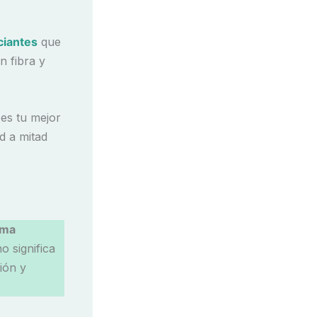
ciantes
que
n fibra y
es tu mejor
d a mitad
rma
o significa
ión y