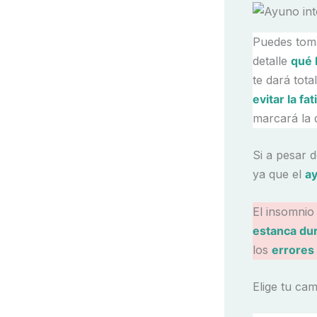
Puedes toma
detalle
qué 
te dará tot
evitar la fa
marcará la 
Si a pesar 
ya que el
ay
El insomnio 
estanca dur
los
errores
Elige tu ca