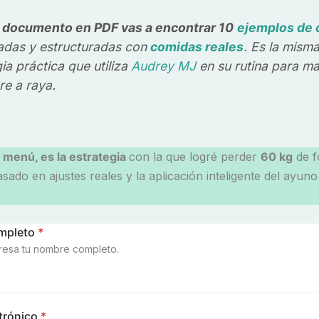
 documento en PDF vas a encontrar 10
ejemplos de
radas y estructuradas con
comidas reales
. Es la mism
ia práctica que utiliza
Audrey MJ
en su rutina para m
re a raya.
menú, es la estrategia
con la que logré perder
60 kg
de f
Basado en ajustes reales y la aplicación inteligente del ayuno
mpleto
*
gresa tu nombre completo.
trónico
*