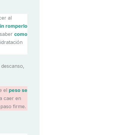
er al
sin romperlo
, saber
como
idratación
e descanso,
e el
peso se
ta caer en
paso firme.