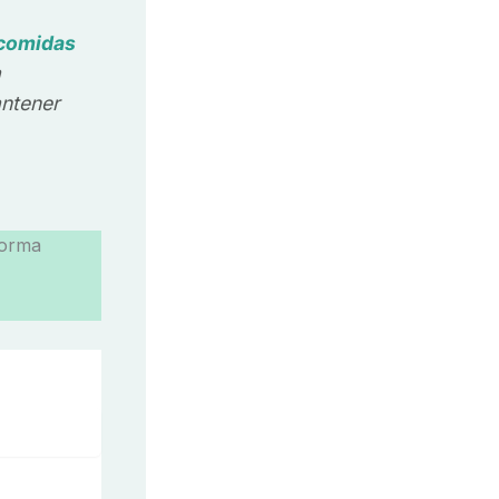
 comidas
a
antener
orma