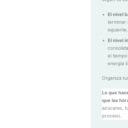
El nivel 
terminar 
siguiente
El nivel 
consolida
el tiemp
energía l
Organiza t
Lo que hace
que las hor
azúcares, tu
proceso.