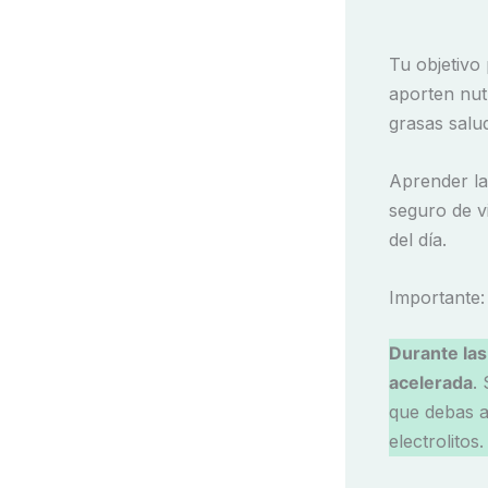
Tu objetivo
aporten nutr
grasas salud
Aprender la
seguro de v
del día.
Importante: 
Durante las
acelerada
.
que debas a
electrolitos.