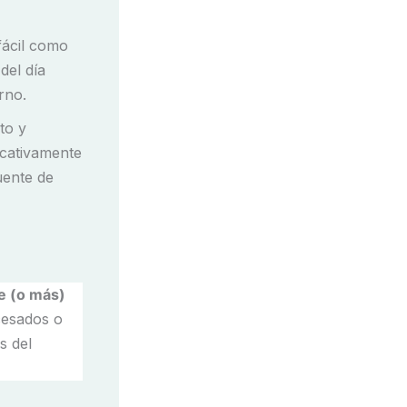
 fácil como
del día
rno.
to y
icativamente
uente de
e (o más)
cesados o
s del