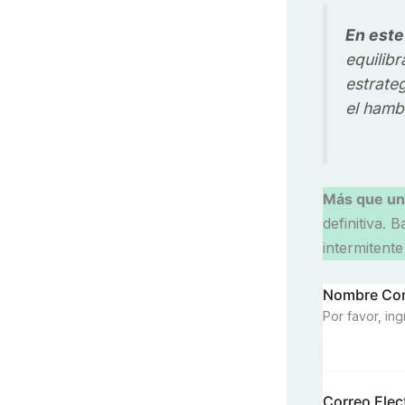
En este
equilib
estrateg
el hamb
Más que un 
definitiva. 
intermitente
Nombre Co
Por favor, in
Correo Elec