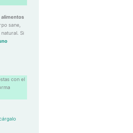
é alimentos
rpo sane,
natural. Si
uno
stas con el
forma
árgalo