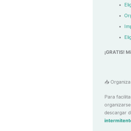
El
Or
Imp
El
¡GRATIS! M
📥 Organiza
Para facilit
organizarse
descargar d
intermiten