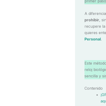
primer paso
A diferenci
prohibir
, s
recupere la
quieres ent
Personal
.
Este método
reloj bioló
sencilla y s
Contenido
¡G
aqu