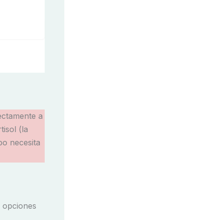
rectamente a
isol (la
po necesita
s opciones