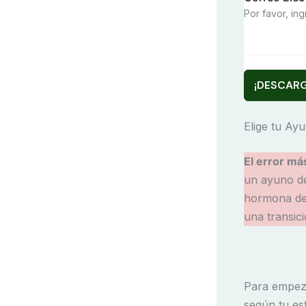
Por favor, ing
¡DESCARG
Elige tu Ay
El error má
un ayuno de
hormona del
una transic
Para empeza
según tu est