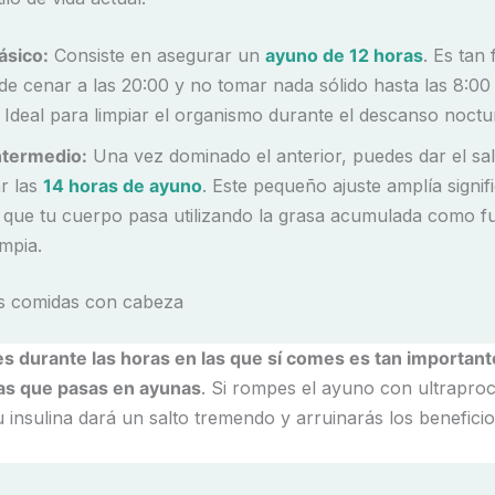
básico:
Consiste en asegurar un
ayu
n
o de 12 horas
. Es tan
de cenar a las 20:00 y no tomar nada sólido hasta las 8:00 
. Ideal para limpiar el organismo durante el descanso noctu
intermedio:
Una vez dominado el anterior, puedes dar el sal
r las
14 horas de ayuno
. Este pequeño ajuste amplía signif
o que tu cuerpo pasa utilizando la grasa acumulada como f
impia.
us comidas con cabeza
s durante las horas en las que sí comes es tan important
as que pasas en ayunas
. Si rompes el ayuno con ultrapro
 insulina dará un salto tremendo y arruinarás los beneficio