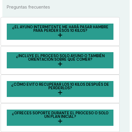
Preguntas frecuentes
¿EL AYUNO INTERMITENTE ME HARÁ PASAR HAMBRE
PARA PERDER ESOS 10 KILOS?
¿INCLUYE EL PROCESO SOLO AYUNO O TAMBIÉN
ORIENTACIÓN SOBRE QUÉ COMER?
¿CÓMO EVITO RECUPERAR LOS 10 KILOS DESPUÉS DE
PERDERLOS?
¿OFRECES SOPORTE DURANTE EL PROCESO O SOLO
UN PLAN INICIAL?